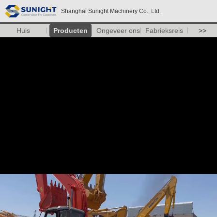
Shanghai Sunight Machinery Co., Ltd.
Huis
Producten
Ongeveer ons
Fabrieksreis
>>