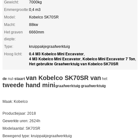
Gewicht:
7000kg
Emmergrootte:
0,4 m3
Model:
Kobelco SK70SR
Macht:
88kw
Het graven
6660mm
diepte:
Type:
kruippakjegraafwerktuig
0.4 M3 Kobelco Mini Excavator
Hoog licht:
,
4 M3 Kobelco Mini Excavator
Kobelco Mini Excavator 7 Ton
,
,
Het gebruikte Graafwerktuig van Kobelco SK70SR
van Kobelco SK70SR van
de
nul-
staart
het
tweede hand mini
graafwerktuig graafwerktuig
Maak: Kobelco
Productiejaar: 2018
Gewerkte uren: 2624h
Modelaantal: SK70SR
Bewegend type: kruippakjegraafwerktuig