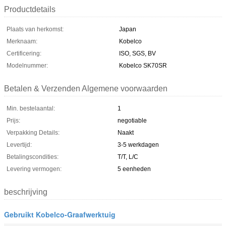
Productdetails
Plaats van herkomst:
Japan
Merknaam:
Kobelco
Certificering:
ISO, SGS, BV
Modelnummer:
Kobelco SK70SR
Betalen & Verzenden Algemene voorwaarden
Min. bestelaantal:
1
Prijs:
negotiable
Verpakking Details:
Naakt
Levertijd:
3-5 werkdagen
Betalingscondities:
T/T, L/C
Levering vermogen:
5 eenheden
beschrijving
Gebruikt Kobelco-Graafwerktuig