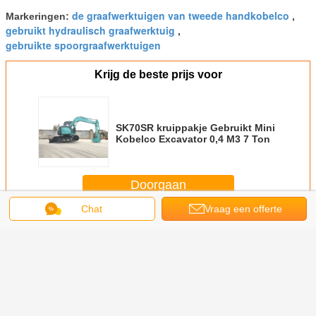
de graafwerktuigen van tweede handkobelco
Markeringen:
,
gebruikt hydraulisch graafwerktuig
,
gebruikte spoorgraafwerktuigen
Krijg de beste prijs voor
SK70SR kruippakje Gebruikt Mini
Kobelco Excavator 0,4 M3 7 Ton
Doorgaan
Chat
Vraag een offerte
Gebruikt Kobelco-Graafwerktuig
Meer
aan
triële
De Uren van het
Gebruikte 10 - 20
Gebruikte
Gebrui
lische
Graafwerktuigused
ton Kobelco
industriële
Kobel