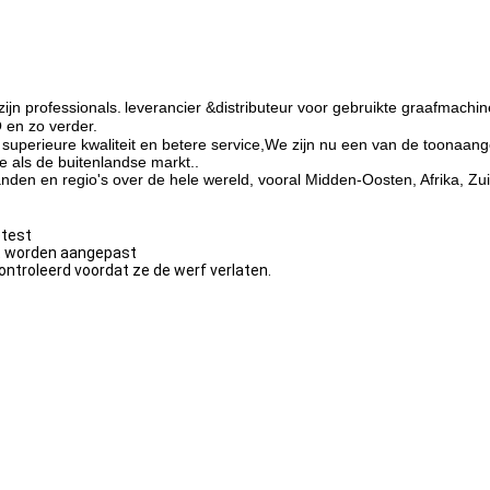
ijn professionals.
leverancier &
distributeur voor gebruikte graafmach
n zo verder.
, superieure kwaliteit en betere service,We zijn nu een van de toonaa
 als de buitenlandse markt..
nden en regio's over de hele wereld, vooral Midden-Oosten, Afrika, Zu
etest
at worden aangepast
ntroleerd voordat ze de werf verlaten.