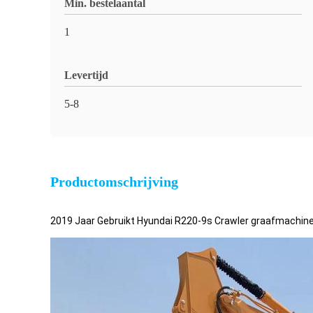
Min. bestelaantal
1
Levertijd
5-8
Productomschrijving
2019 Jaar Gebruikt Hyundai R220-9s Crawler graafmachin