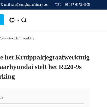
E-mail sale@sunightmachinery.com
TEL.: 86-137-6172-4605


20-9s Gewicht in werking
e het Kruippakjegraafwerktuig
aarhyundai stelt het R220-9s
rking
ea