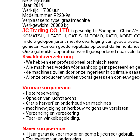
Merk: Hyundai
Jaar: 2019
Werktijd: 17.00 uur
Modelnummer: R220-9s
Verplaatsend type: graafmachine
Werkgewicht: 20000 kg
JC Trading CO.,LTD
is gevestigd in
Shanghai, China
We z
KOMATSU, HITATCHI, CAT, SUMITOMO, KATO, KOBELCO e
In de afgelopen jaren, met de overtuiging van goede trouw
genieten van een goede reputatie op zowel de binnenlandse
Onze gebruikte apparatuur wordt geëxporteerd naar vele la
Kwaliteitsverzekering:
> We hebben een professioneel technisch team
> Alle machines worden vóór aankoop geïnspecteerd en g
> de machines zullen door onze ingenieur in optimale sta
> Al onze producten worden vooraf getest en opnieuw geco
Voorverkoopservice:
> Hotelreservering
> Ophalen van luchthavens
> Gratis herverf en onderhoud van machines
> machinewijziging en herbouw volgens uw vereisten
> Verzending en verzekering
> Toer- en winkelbegeleiding.
Naverkoopservice:
> 1 jaar garantie voor motor en pomp bij correct gebruik.
> Toelevering van onderdelen.