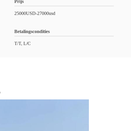
Prijs
25000USD-27000usd
Betalingscondities
T/T, L/C
e