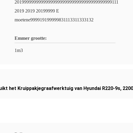
20199999999999999999999999999999999999999111
2019 2019 20199999 E
moetene999919199999831113311333132
Emmer grootte:
1m3
uikt het Kruippakjegraafwerktuig van Hyundai R220-9s
,
2200