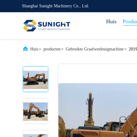
Shanghai Sunight Machinery Co., Ltd.
Huis
Produ
Huis
>
producten
>
Gebruikte Graafwerktuigmachine
>
2019