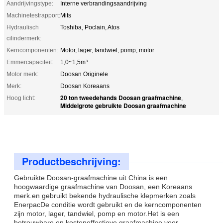
Aandrijvingstype:
Interne verbrandingsaandrijving
Machinetestrapport:
Mits
Hydraulisch
Toshiba, Poclain, Atos
cilindermerk:
Kerncomponenten:
Motor, lager, tandwiel, pomp, motor
Emmercapaciteit:
1,0~1,5m³
Motor merk:
Doosan Originele
Merk:
Doosan Koreaans
20 ton tweedehands Doosan graafmachine
Hoog licht:
,
Middelgrote gebruikte Doosan graafmachine
Productbeschrijving:
Gebruikte Doosan-graafmachine uit China is een
hoogwaardige graafmachine van Doosan, een Koreaans
merk.en gebruikt bekende hydraulische klepmerken zoals
EnerpacDe conditie wordt gebruikt en de kerncomponenten
zijn motor, lager, tandwiel, pomp en motor.Het is een
betrouwbare en kosteneffectieve graafmachine voor