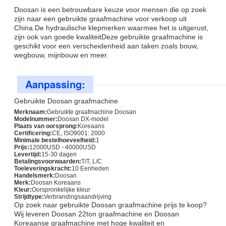
Doosan is een betrouwbare keuze voor mensen die op zoek
zijn naar een gebruikte graafmachine voor verkoop uit
China.De hydraulische klepmerken waarmee het is uitgerust,
zijn ook van goede kwaliteitDeze gebruikte graafmachine is
geschikt voor een verscheidenheid aan taken zoals bouw,
wegbouw, mijnbouw en meer.
Aanpassing:
Gebruikte Doosan graafmachine
Merknaam:
Gebruikte graafmachine Doosan
Modelnummer:
Doosan DX-model
Plaats van oorsprong:
Koreaans
Certificering:
CE, ISO9001: 2000
Minimale bestelhoeveelheid:
1
Prijs:
12000USD - 40000USD
Levertijd:
15-30 dagen
Betalingsvoorwaarden:
T/T, L/C
Toeleveringskracht:
10 Eenheden
Handelsmerk:
Doosan
Merk:
Doosan Koreaans
Kleur:
Oorspronkelijke kleur
Strijdtype:
Verbrandingsaandrijving
Op zoek naar gebruikte Doosan graafmachine prijs te koop?
Wij leveren Doosan 22ton graafmachine en Doosan
Koreaanse graafmachine met hoge kwaliteit en