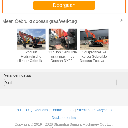
Doorgaan
Gebruikt doosan graafwerktuig
Meer
kt het
Poclain
22.5 ton Gebruikte
Oorspronkelijke
5t Gebr
jegraafwerktuig
Hydraulische
graafmachines
Korea Gebruikte
minigraaf
el Heavy
cilinder Gebruikte
Doosan DX225
Doosan Excavator
Doosan
uipment
Doosan
Tweedehands
Dooson DX225
DH6
oosan
graafmachine
Hydraulische
Tweedehands
rupsgraaf
25LC
DX225
Crawler
Crawler Excavator
Veranderingstaal
Graafmachine
Dutch
Thuis
|
Ongeveer ons
|
Contacteer ons
|
Sitemap
|
Privacybeleid
Desktopmening
Copyright © 2019 - 2026 Shanghai Sunight Machinery Co., Ltd..