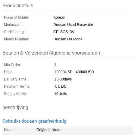
Productdetails
Place of Origin:
Korean
Merknaam:
Doosan Used Excavator
Certificering:
CE, SGS, BV
Model Number:
Doosan DX Model
Betalen & Verzenden Algemene voorwaarden
Min Order:
1
Prijs:
12000USD - 40000USD
Delivery Time:
15-30days
Payment Terms:
T/T, L/C
Supply Ability:
10Units
beschrijving
Gebruikt doosan graafwerktuig
Kleur:
Originele kleur