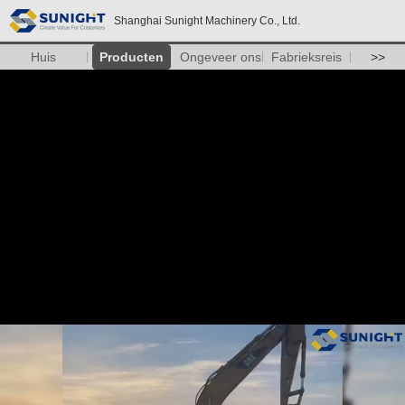
Shanghai Sunight Machinery Co., Ltd.
Huis
Producten
Ongeveer ons
Fabrieksreis
>>