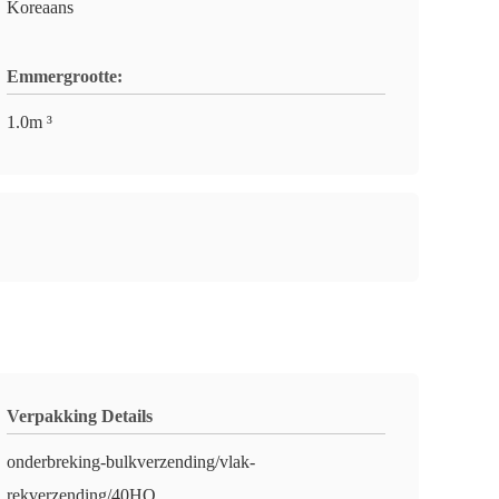
Koreaans
Emmergrootte:
1.0m ³
Verpakking Details
onderbreking-bulkverzending/vlak-
rekverzending/40HQ