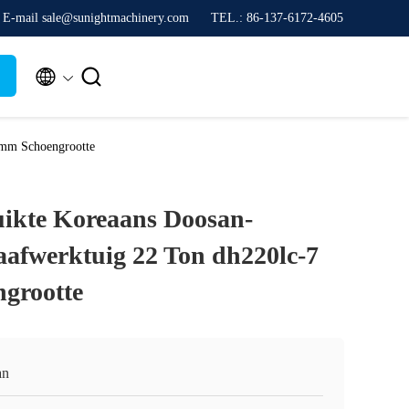
E-mail sale@sunightmachinery.com
TEL.: 86-137-6172-4605


0mm Schoengrootte
ruikte Koreaans Doosan-
afwerktuig 22 Ton dh220lc-7
grootte
an