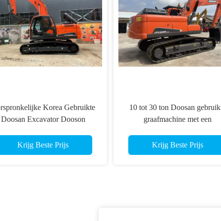
Oorspronkelijk uit Koreaans
Interne verbranding
gebruikte Doosan graafmachine
Middelgrote gebruikt
met ISO9001 CE CV
graafmachine 20 
Krijg Beste Prijs
Krijg Beste Prij