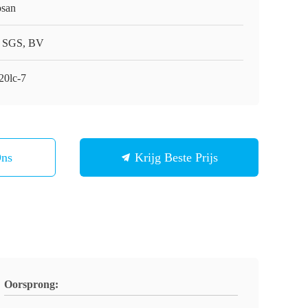
san
 SGS, BV
20lc-7
Ons
Krijg Beste Prijs
Oorsprong: