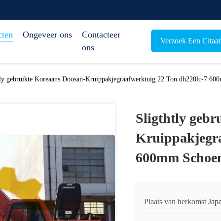
cten
Ongeveer ons
Contacteer
Verzoek Een Citaat
ons
tly gebruikte Koreaans Doosan-Kruippakjegraafwerktuig 22 Ton dh220lc-7 60
Sligthtly geb
Kruippakjegra
600mm Schoen
Plaats van herkomst
Jap