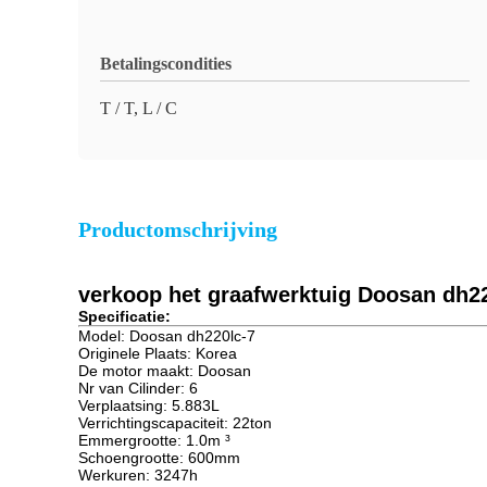
Betalingscondities
T / T, L / C
Productomschrijving
verkoop het graafwerktuig Doosan dh22
Specificatie:
Model: Doosan dh220lc-7
Originele Plaats: Korea
De motor maakt: Doosan
Nr van Cilinder: 6
Verplaatsing: 5.883L
Verrichtingscapaciteit: 22ton
Emmergrootte: 1.0m ³
Schoengrootte: 600mm
Werkuren: 3247h