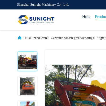
Shanghai Sunight Machinery Co., Ltd.
Huis
Produ
Huis
>
producten
>
Gebruikt doosan graafwerktuig
>
Sligth