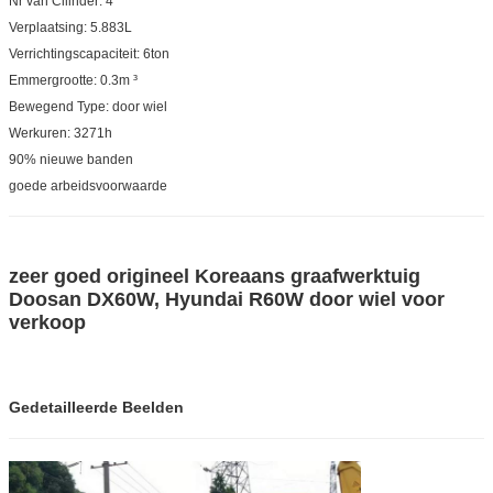
Nr van Cilinder: 4
Verplaatsing: 5.883L
Verrichtingscapaciteit: 6ton
Emmergrootte: 0.3m ³
Bewegend Type: door wiel
Werkuren: 3271h
90% nieuwe banden
goede arbeidsvoorwaarde
zeer goed origineel Koreaans graafwerktuig
Doosan DX60W, Hyundai R60W door wiel voor
verkoop
Gedetailleerde Beelden