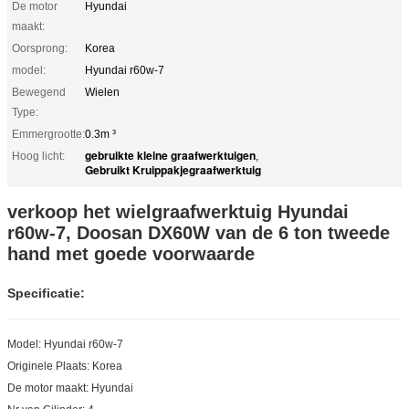
De motor
Hyundai
maakt:
Oorsprong:
Korea
model:
Hyundai r60w-7
Bewegend
Wielen
Type:
Emmergrootte:
0.3m ³
gebruikte kleine graafwerktuigen
Hoog licht:
,
Gebruikt Kruippakjegraafwerktuig
verkoop het wielgraafwerktuig Hyundai
r60w-7, Doosan DX60W van de 6 ton tweede
hand met goede voorwaarde
Specificatie:
Model: Hyundai r60w-7
Originele Plaats: Korea
De motor maakt: Hyundai