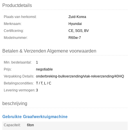
Productdetails
Plaats van herkomst:
Zuid-Korea
Merknaam:
Hyundai
Certificering:
CE, SGS, BV
Modelnummer:
R60w-7
Betalen & Verzenden Algemene voorwaarden
Min. bestelaantal:
1
Prijs:
negotiable
Verpakking Details:
onderbreking-bulkverzending/vlak-rekverzending/40HQ
Betalingscondities:
T / T, L / C
Levering vermogen:
3
beschrijving
Gebruikte Graafwerktuigmachine
Capaciteit:
6ton