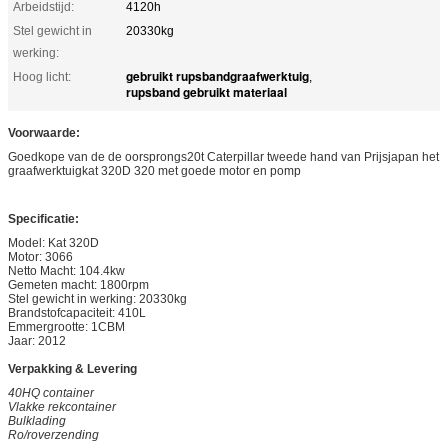
Arbeidstijd:
4120h
Stel gewicht in
20330kg
werking:
gebruikt rupsbandgraafwerktuig
Hoog licht:
,
rupsband gebruikt materiaal
Voorwaarde:
Goedkope van de de oorsprongs20t Caterpillar tweede hand van Prijsjapan het
graafwerktuigkat 320D 320 met goede motor en pomp
Specificatie:
Model: Kat 320D
Motor: 3066
Netto Macht: 104.4kw
Gemeten macht: 1800rpm
Stel gewicht in werking: 20330kg
Brandstofcapaciteit: 410L
Emmergrootte: 1CBM
Jaar: 2012
Verpakking & Levering
40HQ container
Vlakke rekcontainer
Bulklading
Ro/roverzending