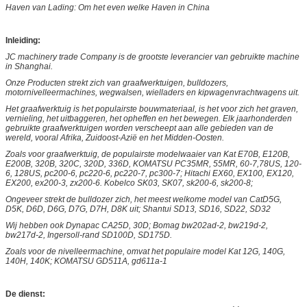
Haven van Lading: Om het even welke Haven in China
Inleiding:
JC machinery trade Company is de grootste leverancier van gebruikte machine
in Shanghai.
Onze Producten strekt zich van graafwerktuigen, bulldozers,
motornivelleermachines, wegwalsen, wielladers en kipwagenvrachtwagens uit.
Het graafwerktuig is het populairste bouwmateriaal, is het voor zich het graven,
vernieling, het uitbaggeren, het opheffen en het bewegen. Elk jaarhonderden
gebruikte graafwerktuigen worden verscheept aan alle gebieden van de
wereld, vooral Afrika, Zuidoost-Azië en het Midden-Oosten.
Zoals voor graafwerktuig, de populairste modelwaaier van Kat E70B, E120B,
E200B, 320B, 320C, 320D, 336D, KOMATSU PC35MR, 55MR, 60-7,78US, 120-
6, 128US, pc200-6, pc220-6, pc220-7, pc300-7; Hitachi EX60, EX100, EX120,
EX200, ex200-3, zx200-6. Kobelco SK03, SK07, sk200-6, sk200-8;
Ongeveer strekt de bulldozer zich, het meest welkome model van CatD5G,
D5K, D6D, D6G, D7G, D7H, D8K uit; Shantui SD13, SD16, SD22, SD32
Wij hebben ook Dynapac CA25D, 30D; Bomag bw202ad-2, bw219d-2,
bw217d-2, Ingersoll-rand SD100D, SD175D.
Zoals voor de nivelleermachine, omvat het populaire model Kat 12G, 140G,
140H, 140K; KOMATSU GD511A, gd611a-1
De dienst: