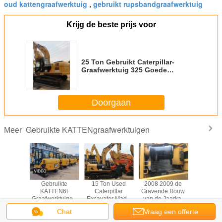
oud kattengraafwerktuig
gebruikt rupsbandgraafwerktuig
,
Krijg de beste prijs voor
25 Ton Gebruikt Caterpillar-
Graafwerktuig 325 Goede
Voorwaarde 2012 de Grootte van
de Jaar1.2m3 Emmer
Doorgaan
Gebruikte KATTENgraafwerktuigen
Meer
erne
Gebruikte
15 Ton Used
2008 2009 de
Gebrui
anding
KATTEN6t
Caterpillar
Gravende Bouw
graafma
ijving
Graafwerktuigen
Excavator Made
van de Jaarkat
origin
kte CAT
met 600mm
in het Jaar van
312C 12 Ton
Caterpill
Chat
Vraag een offerte
rs 10T -
Spoorbreedte en
2015
Small Used
320BL
Ton
Hydraulisch
Excavator For
voorraad 