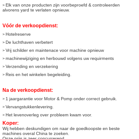
Elk van onze producten zijn voorbeproefd & controleerden
>
alvorens yard te verlaten opnieuw.
Vóór de verkoopdienst:
Hotelreserve
>
De luchthaven verbetert
>
Vrij schilder en maintenace voor machine opnieuw
>
machinewijziging en herbouwd volgens uw requirments
>
Verzending en verzekering
>
Reis en het winkelen begeleiding.
>
Na de verkoopdienst:
1 jaargarantie voor Motor & Pomp onder correct gebruik.
>
Vervangstukkenlevering.
>
Het levenoverleg over probleem kwam voor.
>
Koper:
Wij hebben deskundigen om naar de goedkoopste en beste
machines overal China te zoeken.
Onze prijs is zeer concurrerend.