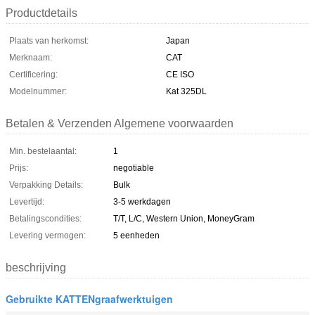
Productdetails
Plaats van herkomst:
Japan
Merknaam:
CAT
Certificering:
CE ISO
Modelnummer:
Kat 325DL
Betalen & Verzenden Algemene voorwaarden
Min. bestelaantal:
1
Prijs:
negotiable
Verpakking Details:
Bulk
Levertijd:
3-5 werkdagen
Betalingscondities:
T/T, L/C, Western Union, MoneyGram
Levering vermogen:
5 eenheden
beschrijving
Gebruikte KATTENgraafwerktuigen