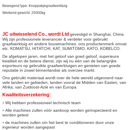
Bewegend type: Kruippakjegraafwerktuig
Werkend gewicht: 25000kg
JC uitwisselend Co., wordt Ltd
gevestigd in Shanghai, China
.
Wij zijn professionele leverancier & verdeler voor gebruikt
graafwerktuig en andere bouwmachines. ons productenmerk omvat
etc. KOMATSU, HITATCHI, KAT, SUMITOMO, KATO, KOBELCO.
De afgelopen jaren, met het geloof van goed geloof, superieure
kwaliteit en de betere dienst, zijn wij nu één van de belangrijke
exporteurs op gebruikte graafwerktuigen en genieten van goede
reputatie in zowel binnenlandse als overzee markt.
Ons gebruikt materiaal wordt over de hele wereld uitgevoerd naar
vele landen en gebieden, landen vooral de Midden van Easten, van
Afrika, van Zuidoost-Azië en van Europa.
Kwaliteitsverzekering:
Wij hebben professioneel technisch team
>
Alle machines zullen vóór aankoop worden geïnspecteerd en
>
worden getest
de machines zullen om het best te conditioneren door onze
>
ingenieur worden aangepast