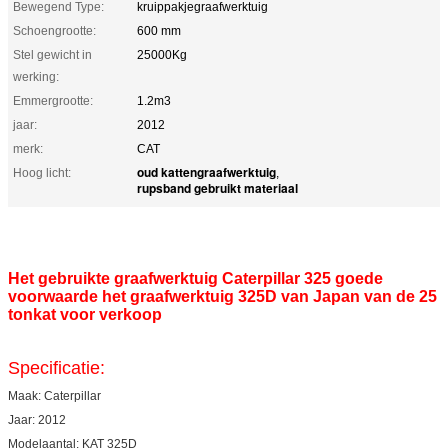
Bewegend Type:
kruippakjegraafwerktuig
Schoengrootte:
600 mm
Stel gewicht in
25000Kg
werking:
Emmergrootte:
1.2m3
jaar:
2012
merk:
CAT
oud kattengraafwerktuig
Hoog licht:
,
rupsband gebruikt materiaal
Het gebruikte graafwerktuig Caterpillar 325 goede
voorwaarde het graafwerktuig 325D van Japan van de 25
tonkat voor verkoop
Specificatie:
Maak: Caterpillar
Jaar: 2012
Modelaantal: KAT 325D