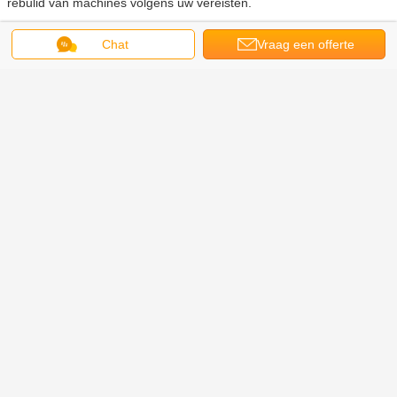
rebulid van machines volgens uw vereisten.
Chat
Vraag een offerte
Verkopers:
Het ervaren internationale handel drijvende team geeft de beste
aan
volledig-vastgestelde dienst
Concultation van het aanbiedingsleven op probleem kwam voor
Partners:
Wij hebben uitwisseling met partners op dit gebied, coperation met
scheepvaartmaatschappijen en vervangstukkenleveranciers.
rupsband gebruikt materiaal
Markeringen:
,
oud kattengraafwerktuig
gebruikt rupsbandgraafwerktuig
,
Krijg de beste prijs voor
Semi Auto Gebruikte CAT
Excavators E120B 312B 0.5M3