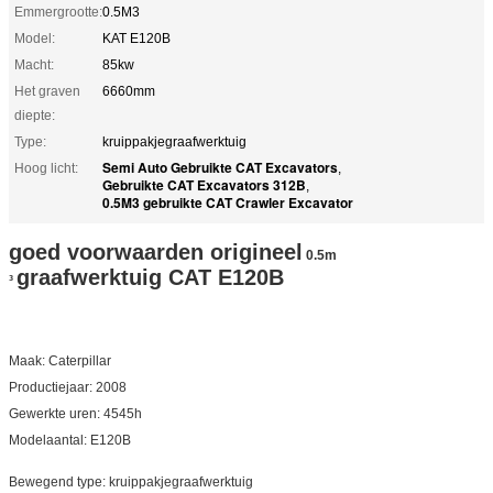
Emmergrootte:
0.5M3
Model:
KAT E120B
Macht:
85kw
Het graven
6660mm
diepte:
Type:
kruippakjegraafwerktuig
Semi Auto Gebruikte CAT Excavators
Hoog licht:
,
Gebruikte CAT Excavators 312B
,
0.5M3 gebruikte CAT Crawler Excavator
goed voorwaarden origineel
0.5m
graafwerktuig CAT E120B
³
Maak: Caterpillar
Productiejaar: 2008
Gewerkte uren: 4545h
Modelaantal: E120B
Bewegend type: kruippakjegraafwerktuig