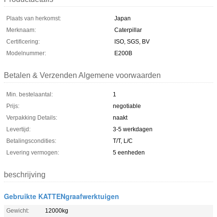
Plaats van herkomst:
Japan
Merknaam:
Caterpillar
Certificering:
ISO, SGS, BV
Modelnummer:
E200B
Betalen & Verzenden Algemene voorwaarden
Min. bestelaantal:
1
Prijs:
negotiable
Verpakking Details:
naakt
Levertijd:
3-5 werkdagen
Betalingscondities:
T/T, L/C
Levering vermogen:
5 eenheden
beschrijving
Gebruikte KATTENgraafwerktuigen
Gewicht:
12000kg