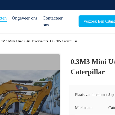
cten
Ongeveer ons
Contacteer
Verzoek Een Citaat
ons
.3M3 Mini Used CAT Excavators 306 305 Caterpillar
0.3M3 Mini U
Caterpillar
Plaats van herkomst
Jap
Merknaam
Cate