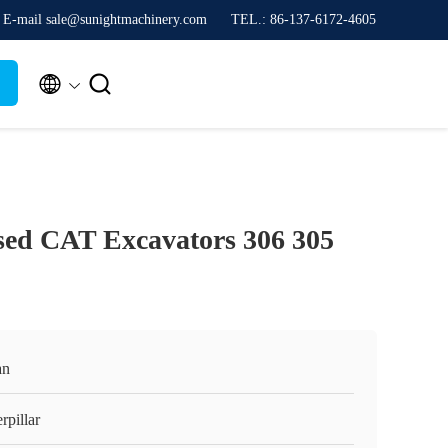
E-mail sale@sunightmachinery.com
TEL.: 86-137-6172-4605


sed CAT Excavators 306 305
an
rpillar