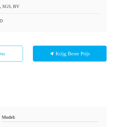
, SGS, BV
6D
Ons
Krijg Beste Prijs
Model: