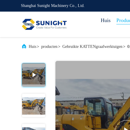
Shanghai Sunight Machinery Co., Ltd.
Huis
Produ
Huis
>
producten
>
Gebruikte KATTENgraafwerktuigen
>
0