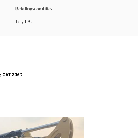
Betalingscondities
T/T, L/C
g CAT 306D