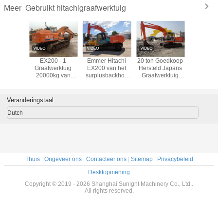
Gebruikt hitachigraafwerktuig
Meer
 ex200-1
EX200 - 1
Emmer Hitachi
20 ton Goedkoop
Van h
te Emmer
Graafwerktuig
EX200 van het
Hersteld Japans
Surplusb
h 0.7M3
20000kg van
surplusbackhoe
Graafwerktuig
Gebruikte 
 het
Kruippakjetype
Gebruikte
Hitachi ex200-1
Ex200 va
jegraafwerktuig
Gebruikt Hitachi
Graafwerktuig
vooral Geschikt
de
0.7M3
voor Fiji
Graafwerk
Veranderingstaal
met 0.7m 
Dutch
Thuis
|
Ongeveer ons
|
Contacteer ons
|
Sitemap
|
Privacybeleid
Desktopmening
Copyright © 2019 - 2026 Shanghai Sunight Machinery Co., Ltd..
All rights reserved.