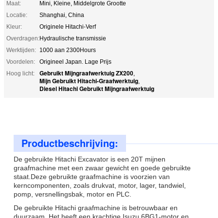
Maat:
Mini, Kleine, Middelgrote Grootte
Locatie:
Shanghai, China
Kleur:
Originele Hitachi-Verf
Overdragen:
Hydraulische transmissie
Werktijden:
1000 aan 2300Hours
Voordelen:
Origineel Japan. Lage Prijs
Gebruikt Mijngraafwerktuig ZX200
Hoog licht:
,
Mijn Gebruikt Hitachi-Graafwerktuig
,
Diesel Hitachi Gebruikt Mijngraafwerktuig
Productbeschrijving:
De gebruikte Hitachi Excavator is een 20T mijnen
graafmachine met een zwaar gewicht en goede gebruikte
staat.Deze gebruikte graafmachine is voorzien van
kerncomponenten, zoals drukvat, motor, lager, tandwiel,
pomp, versnellingsbak, motor en PLC.
De gebruikte Hitachi graafmachine is betrouwbaar en
duurzaam. Het heeft een krachtige Isuzu 6BG1-motor en