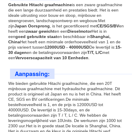
Gebruikte Hitachi graafmachine
is een zware graafmachine
die een lange duurzaamheid en prestaties biedt. Het is een
ideale uitrusting voor bouw en sloop, mijnbouw en
steengroeven, landschapsontwerp en wegbouw.Met
zijn
Japan Oorsprong
, is het gecertificeerd met
CE/SGS/BV
en
heeft een
zwaar gewicht
en een
Dieselmotor
Het is in
een
goed gebruikte staat
en beschikbaar in
Shanghai,
China
Het heeft een minimale orderhoeveelheid van 1 en de
prijs varieert tussen
12000USD - 40000USD
De levertijd is:
15-
30 dagen
en de betalingsvoorwaarden zijn
T/T, L/C
met
een
Vervoerscapaciteit van 10 Eenheden
.
Aanpassing:
We bieden gebruikte Hitachi graafmachine, die een 20T
mijnbouw graafmachine met hydraulische graafmachine. Dit
product is origineel uit Japan en nu is het in China. Het heeft
CE, SGS en BV certificeringen.De minimale
bestelhoeveelheid is 1, en de prijs is 12000USD tot
40000USD. De levertijd is 15-30days, en de
betalingsvoorwaarden zijn T / T, L / C. We hebben de
leveringsmogelijkheid van 10Units. De werkuren zijn 1000 tot
2300 uur.Het is in goede staat.De locatie is Shanghai, China.
Het is duurzaam en de kleur is de originele Hitachi verf.