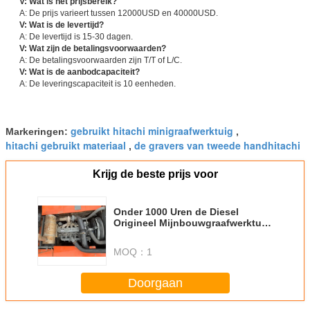
V: Wat is het prijsbereik?
A: De prijs varieert tussen 12000USD en 40000USD.
V: Wat is de levertijd?
A: De levertijd is 15-30 dagen.
V: Wat zijn de betalingsvoorwaarden?
A: De betalingsvoorwaarden zijn T/T of L/C.
V: Wat is de aanbodcapaciteit?
A: De leveringscapaciteit is 10 eenheden.
gebruikt hitachi minigraafwerktuig
Markeringen:
,
hitachi gebruikt materiaal
de gravers van tweede handhitachi
,
Krijg de beste prijs voor
Onder 1000 Uren de Diesel
Origineel Mijnbouwgraafwerktuig
ZX200 van Hitachi
MOQ：
1
Doorgaan