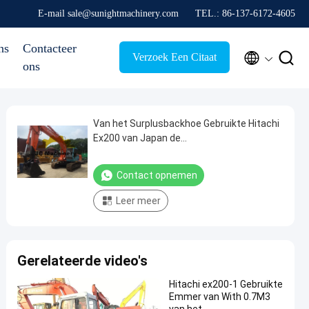
E-mail sale@sunightmachinery.com
TEL.: 86-137-6172-4605
ns
Contacteer


Verzoek Een Citaat
ons
Van het Surplusbackhoe Gebruikte Hitachi
Ex200 van Japan de
Graafwerktuigenverkoop met 0.7m Emmer
³
Contact opnemen
Leer meer
Gerelateerde video's
Hitachi ex200-1 Gebruikte
Emmer van With 0.7M3