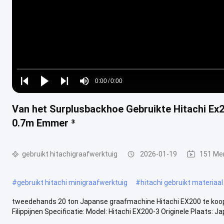
Loaded
:
0%
0:00
/
0:00
Play
Play
Play
Mute
Current
Duration
next
next
Van het Surplusbackhoe Gebruikte Hitachi E
Time
0.7m Emmer ³
gebruikt hitachigraafwerktuig
2026-01-19
151 Me
#
gebruikt hitachi minigraafwerktuig
#
hitachi gebruikt materiaal
tweedehands 20 ton Japanse graafmachine Hitachi EX200 te koop 
Filippijnen Specificatie: Model: Hitachi EX200-3 Originele Plaats: Ja