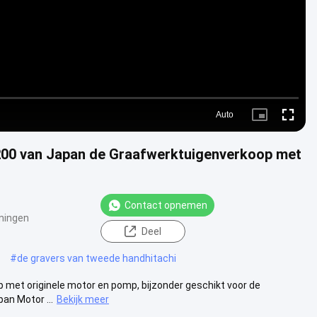
Auto
Picture-
Fullscre
in-
Picture
x200 van Japan de Graafwerktuigenverkoop met
Contact opnemen
ningen
Deel
#
de gravers van tweede handhitachi
met originele motor en pomp, bijzonder geschikt voor de
pan Motor ...
Bekijk meer