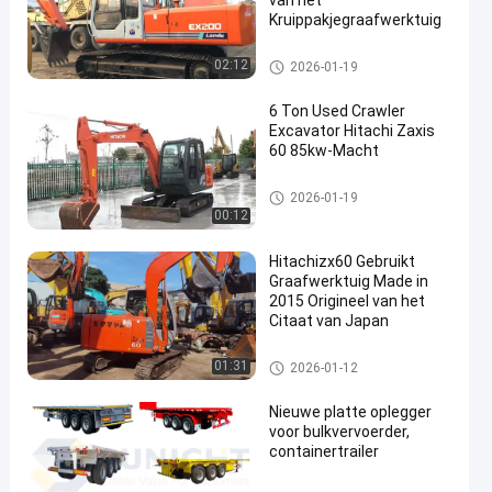
van het
Kruippakjegraafwerktuig
gebruikt hitachigraafwerktuig
02:12
2026-01-19
6 Ton Used Crawler
Excavator Hitachi Zaxis
60 85kw-Macht
en
gebruikt hitachigraafwerktuig
2026-01-19
00:12
Hitachizx60 Gebruikt
Graafwerktuig Made in
2015 Origineel van het
Citaat van Japan
gebruikt hitachigraafwerktuig
01:31
2026-01-12
Nieuwe platte oplegger
voor bulkvervoerder,
containertrailer