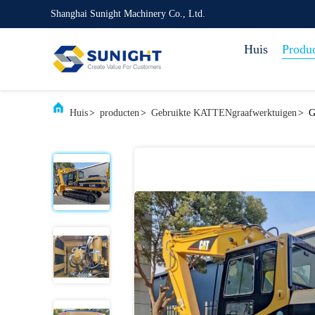
Shanghai Sunight Machinery Co., Ltd.
Huis
Produ
Huis
>
producten
>
Gebruikte KATTENgraafwerktuigen
>
G