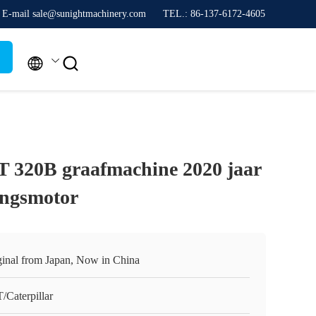
E-mail sale@sunightmachinery.com
TEL.: 86-137-6172-4605


 320B graafmachine 2020 jaar
ingsmotor
ginal from Japan, Now in China
/Caterpillar