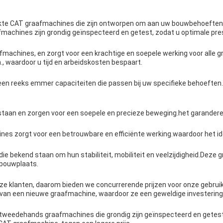
te CAT graafmachines die zijn ontworpen om aan uw bouwbehoeften te
hines zijn grondig geïnspecteerd en getest, zodat u optimale presta
fmachines, en zorgt voor een krachtige en soepele werking voor alle 
, waardoor u tijd en arbeidskosten bespaart.
een reeks emmer capaciteiten die passen bij uw specifieke behoefte
taan en zorgen voor een soepele en precieze beweging.het garanderen v
s zorgt voor een betrouwbare en efficiënte werking.waardoor het id
 bekend staan om hun stabiliteit, mobiliteit en veelzijdigheid.Deze 
e bouwplaats.
 onze klanten, daarom bieden we concurrerende prijzen voor onze geb
van een nieuwe graafmachine, waardoor ze een geweldige investering z
weedehands graafmachines die grondig zijn geïnspecteerd en getes