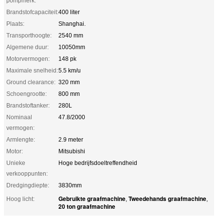
pompmerk:
Brandstofcapaciteit:
400 liter
Plaats:
Shanghai.
Transporthoogte:
2540 mm
Algemene duur:
10050mm
Motorvermogen:
148 pk
Maximale snelheid:
5.5 km/u
Ground clearance:
320 mm
Schoengrootte:
800 mm
Brandstoftanker:
280L
Nominaal
47.8/2000
vermogen:
Armlengte:
2.9 meter
Motor:
Mitsubishi
Unieke
Hoge bedrijfsdoeltreffendheid
verkooppunten:
Dredgingdiepte:
3830mm
Gebruikte graafmachine
Tweedehands graafmachine
Hoog licht:
,
,
20 ton graafmachine