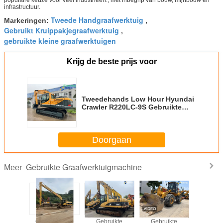
populaire keuze voor veel industrieën., met inbegrip van bouw, mijnbouw en
infrastructuur.
Tweede Handgraafwerktuig
Markeringen:
,
Gebruikt Kruippakjegraafwerktuig
,
gebruikte kleine graafwerktuigen
Krijg de beste prijs voor
Tweedehands Low Hour Hyundai
Crawler R220LC-9S Gebruikte
graafmachine Krachtige R220LC
R220 220 20 Ton Digger
Doorgaan
Gebruikte Graafwerktuigmachine
Meer
uikte
Graafmachine
Gebruikte
Gebruikte
Goede s