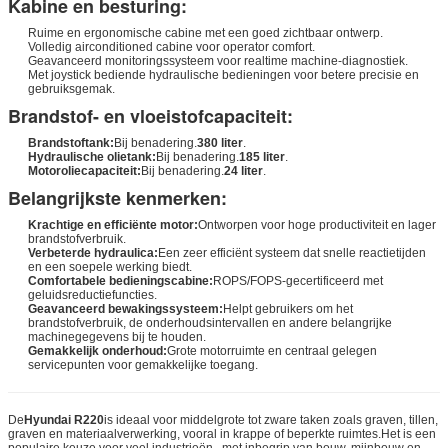
Kabine en besturing:
Ruime en ergonomische cabine met een goed zichtbaar ontwerp.
Volledig airconditioned cabine voor operator comfort.
Geavanceerd monitoringssysteem voor realtime machine-diagnostiek.
Met joystick bediende hydraulische bedieningen voor betere precisie en
gebruiksgemak.
Brandstof- en vloeistofcapaciteit:
Brandstoftank:
Bij benadering.
380 liter
.
Hydraulische olietank:
Bij benadering.
185 liter
.
Motoroliecapaciteit:
Bij benadering.
24 liter
.
Belangrijkste kenmerken:
Krachtige en efficiënte motor:
Ontworpen voor hoge productiviteit en lager
brandstofverbruik.
Verbeterde hydraulica:
Een zeer efficiënt systeem dat snelle reactietijden
en een soepele werking biedt.
Comfortabele bedieningscabine:
ROPS/FOPS-gecertificeerd met
geluidsreductiefuncties.
Geavanceerd bewakingssysteem:
Helpt gebruikers om het
brandstofverbruik, de onderhoudsintervallen en andere belangrijke
machinegegevens bij te houden.
Gemakkelijk onderhoud:
Grote motorruimte en centraal gelegen
servicepunten voor gemakkelijke toegang.
De
Hyundai R220
is ideaal voor middelgrote tot zware taken zoals graven, tillen,
graven en materiaalverwerking, vooral in krappe of beperkte ruimtes.Het is een