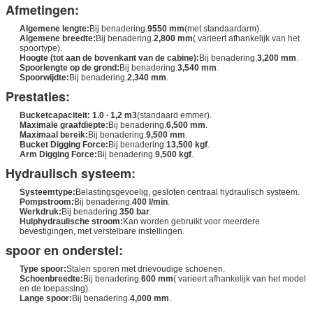
Afmetingen:
Algemene lengte:
Bij benadering.
9550 mm
(met standaardarm).
Algemene breedte:
Bij benadering.
2,800 mm
( varieert afhankelijk van het
spoortype).
Hoogte (tot aan de bovenkant van de cabine):
Bij benadering.
3,200 mm
.
Spoorlengte op de grond:
Bij benadering.
3,540 mm
.
Spoorwijdte:
Bij benadering.
2,340 mm
.
Prestaties:
Bucketcapaciteit:
1.0 ∙ 1,2 m3
(standaard emmer).
Maximale graafdiepte:
Bij benadering.
6,500 mm
.
Maximaal bereik:
Bij benadering.
9,500 mm
.
Bucket Digging Force:
Bij benadering.
13,500 kgf
.
Arm Digging Force:
Bij benadering.
9,500 kgf
.
Hydraulisch systeem:
Systeemtype:
Belastingsgevoelig, gesloten centraal hydraulisch systeem.
Pompstroom:
Bij benadering.
400 l/min
.
Werkdruk:
Bij benadering.
350 bar
.
Hulphydraulische stroom:
Kan worden gebruikt voor meerdere
bevestigingen, met verstelbare instellingen.
spoor en onderstel:
Type spoor:
Stalen sporen met drievoudige schoenen.
Schoenbreedte:
Bij benadering.
600 mm
( varieert afhankelijk van het model
en de toepassing).
Lange spoor:
Bij benadering.
4,000 mm
.