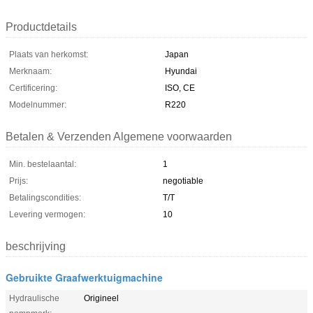
Productdetails
Plaats van herkomst:
Japan
Merknaam:
Hyundai
Certificering:
ISO, CE
Modelnummer:
R220
Betalen & Verzenden Algemene voorwaarden
Min. bestelaantal:
1
Prijs:
negotiable
Betalingscondities:
T/T
Levering vermogen:
10
beschrijving
Gebruikte Graafwerktuigmachine
Hydraulische
Origineel