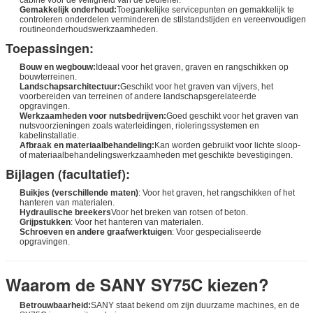
Gemakkelijk onderhoud:
Toegankelijke servicepunten en gemakkelijk te
controleren onderdelen verminderen de stilstandstijden en vereenvoudigen
routineonderhoudswerkzaamheden.
Toepassingen:
Bouw en wegbouw:
Ideaal voor het graven, graven en rangschikken op
bouwterreinen.
Landschapsarchitectuur:
Geschikt voor het graven van vijvers, het
voorbereiden van terreinen of andere landschapsgerelateerde
opgravingen.
Werkzaamheden voor nutsbedrijven:
Goed geschikt voor het graven van
nutsvoorzieningen zoals waterleidingen, rioleringssystemen en
kabelinstallatie.
Afbraak en materiaalbehandeling:
Kan worden gebruikt voor lichte sloop-
of materiaalbehandelingswerkzaamheden met geschikte bevestigingen.
Bijlagen (facultatief):
Buikjes (verschillende maten)
: Voor het graven, het rangschikken of het
hanteren van materialen.
Hydraulische breekers
Voor het breken van rotsen of beton.
Grijpstukken
: Voor het hanteren van materialen.
Schroeven en andere graafwerktuigen
: Voor gespecialiseerde
opgravingen.
Waarom de SANY SY75C kiezen?
Betrouwbaarheid:
SANY staat bekend om zijn duurzame machines, en de