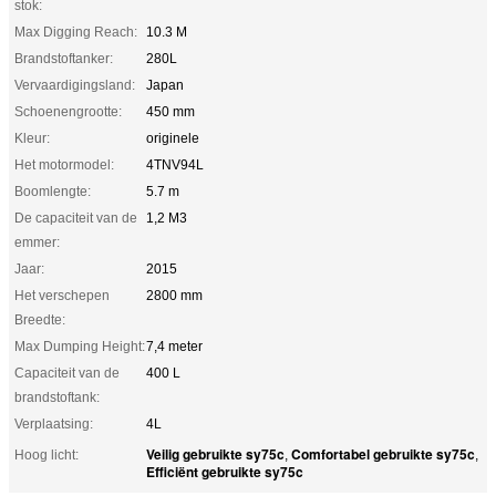
stok:
Max Digging Reach:
10.3 M
Brandstoftanker:
280L
Vervaardigingsland:
Japan
Schoenengrootte:
450 mm
Kleur:
originele
Het motormodel:
4TNV94L
Boomlengte:
5.7 m
De capaciteit van de
1,2 M3
emmer:
Jaar:
2015
Het verschepen
2800 mm
Breedte:
Max Dumping Height:
7,4 meter
Capaciteit van de
400 L
brandstoftank:
Verplaatsing:
4L
Veilig gebruikte sy75c
Comfortabel gebruikte sy75c
Hoog licht:
,
,
Efficiënt gebruikte sy75c