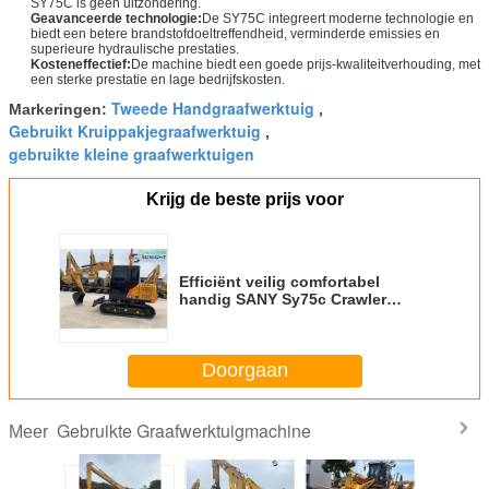
SY75C is geen uitzondering.
Geavanceerde technologie:
De SY75C integreert moderne technologie en
biedt een betere brandstofdoeltreffendheid, verminderde emissies en
superieure hydraulische prestaties.
Kosteneffectief:
De machine biedt een goede prijs-kwaliteitverhouding, met
een sterke prestatie en lage bedrijfskosten.
Tweede Handgraafwerktuig
Markeringen:
,
Gebruikt Kruippakjegraafwerktuig
,
gebruikte kleine graafwerktuigen
Krijg de beste prijs voor
Efficiënt veilig comfortabel
handig SANY Sy75c Crawler
Excavator Gebruikt Sy75c
Doorgaan
Gebruikte Graafwerktuigmachine
Meer