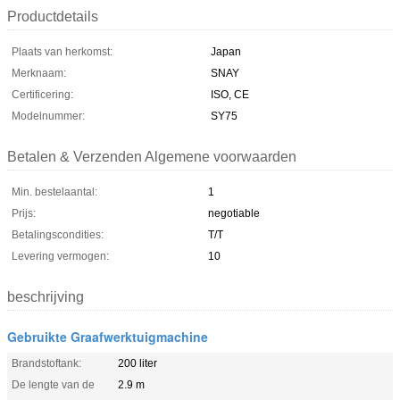
Productdetails
Plaats van herkomst:
Japan
Merknaam:
SNAY
Certificering:
ISO, CE
Modelnummer:
SY75
Betalen & Verzenden Algemene voorwaarden
Min. bestelaantal:
1
Prijs:
negotiable
Betalingscondities:
T/T
Levering vermogen:
10
beschrijving
Gebruikte Graafwerktuigmachine
Brandstoftank:
200 liter
De lengte van de
2.9 m