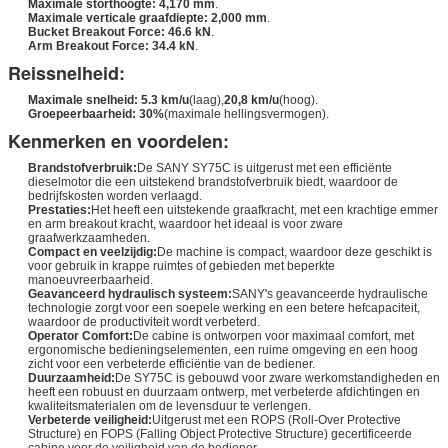
Maximale storthoogte:
4,170 mm
.
Maximale verticale graafdiepte:
2,000 mm
.
Bucket Breakout Force:
46.6 kN
.
Arm Breakout Force:
34.4 kN
.
Reissnelheid:
Maximale snelheid:
5.3 km/u
(laag),
20,8 km/u
(hoog).
Groepeerbaarheid:
30%
(maximale hellingsvermogen).
Kenmerken en voordelen:
Brandstofverbruik:
De SANY SY75C is uitgerust met een efficiënte
dieselmotor die een uitstekend brandstofverbruik biedt, waardoor de
bedrijfskosten worden verlaagd.
Prestaties:
Het heeft een uitstekende graafkracht, met een krachtige emmer
en arm breakout kracht, waardoor het ideaal is voor zware
graafwerkzaamheden.
Compact en veelzijdig:
De machine is compact, waardoor deze geschikt is
voor gebruik in krappe ruimtes of gebieden met beperkte
manoeuvreerbaarheid.
Geavanceerd hydraulisch systeem:
SANY's geavanceerde hydraulische
technologie zorgt voor een soepele werking en een betere hefcapaciteit,
waardoor de productiviteit wordt verbeterd.
Operator Comfort:
De cabine is ontworpen voor maximaal comfort, met
ergonomische bedieningselementen, een ruime omgeving en een hoog
zicht voor een verbeterde efficiëntie van de bediener.
Duurzaamheid:
De SY75C is gebouwd voor zware werkomstandigheden en
heeft een robuust en duurzaam ontwerp, met verbeterde afdichtingen en
kwaliteitsmaterialen om de levensduur te verlengen.
Verbeterde veiligheid:
Uitgerust met een ROPS (Roll-Over Protective
Structure) en FOPS (Falling Object Protective Structure) gecertificeerde
cabine voor de veiligheid van de bediener.