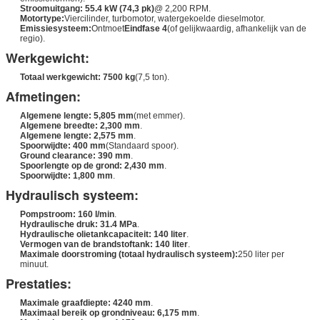
Stroomuitgang:
55.4 kW (74,3 pk)
@ 2,200 RPM.
Motortype:
Viercilinder, turbomotor, watergekoelde dieselmotor.
Emissiesysteem:
Ontmoet
Eindfase 4
(of gelijkwaardig, afhankelijk van de
regio).
Werkgewicht:
Totaal werkgewicht:
7500 kg
(7,5 ton).
Afmetingen:
Algemene lengte:
5,805 mm
(met emmer).
Algemene breedte:
2,300 mm
.
Algemene lengte:
2,575 mm
.
Spoorwijdte:
400 mm
(Standaard spoor).
Ground clearance:
390 mm
.
Spoorlengte op de grond:
2,430 mm
.
Spoorwijdte:
1,800 mm
.
Hydraulisch systeem:
Pompstroom:
160 l/min
.
Hydraulische druk:
31.4 MPa
.
Hydraulische olietankcapaciteit:
140 liter
.
Vermogen van de brandstoftank:
140 liter
.
Maximale doorstroming (totaal hydraulisch systeem):
250 liter per
minuut.
Prestaties:
Maximale graafdiepte:
4240 mm
.
Maximaal bereik op grondniveau:
6,175 mm
.