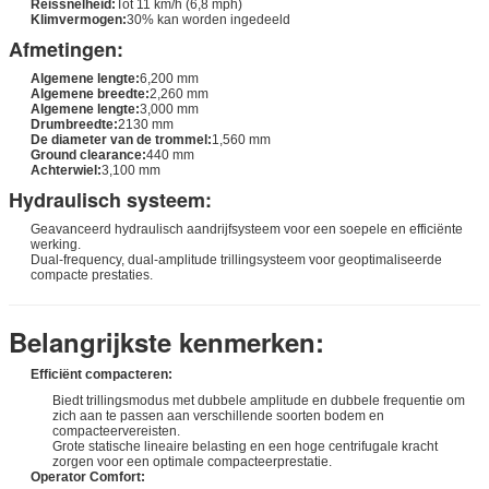
Reissnelheid:
Tot 11 km/h (6,8 mph)
Klimvermogen:
30% kan worden ingedeeld
Afmetingen:
Algemene lengte:
6,200 mm
Algemene breedte:
2,260 mm
Algemene lengte:
3,000 mm
Drumbreedte:
2130 mm
De diameter van de trommel:
1,560 mm
Ground clearance:
440 mm
Achterwiel:
3,100 mm
Hydraulisch systeem:
Geavanceerd hydraulisch aandrijfsysteem voor een soepele en efficiënte
werking.
Dual-frequency, dual-amplitude trillingsysteem voor geoptimaliseerde
compacte prestaties.
Belangrijkste kenmerken:
Efficiënt compacteren:
Biedt trillingsmodus met dubbele amplitude en dubbele frequentie om
zich aan te passen aan verschillende soorten bodem en
compacteervereisten.
Grote statische lineaire belasting en een hoge centrifugale kracht
zorgen voor een optimale compacteerprestatie.
Operator Comfort: