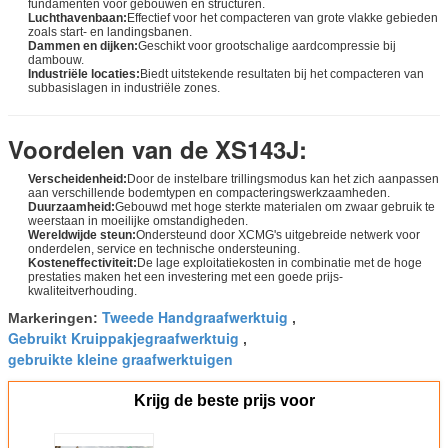
fundamenten voor gebouwen en structuren.
Luchthavenbaan:
Effectief voor het compacteren van grote vlakke gebieden
zoals start- en landingsbanen.
Dammen en dijken:
Geschikt voor grootschalige aardcompressie bij
dambouw.
Industriële locaties:
Biedt uitstekende resultaten bij het compacteren van
subbasislagen in industriële zones.
Voordelen van de XS143J:
Verscheidenheid:
Door de instelbare trillingsmodus kan het zich aanpassen
aan verschillende bodemtypen en compacteringswerkzaamheden.
Duurzaamheid:
Gebouwd met hoge sterkte materialen om zwaar gebruik te
weerstaan in moeilijke omstandigheden.
Wereldwijde steun:
Ondersteund door XCMG's uitgebreide netwerk voor
onderdelen, service en technische ondersteuning.
Kosteneffectiviteit:
De lage exploitatiekosten in combinatie met de hoge
prestaties maken het een investering met een goede prijs-
kwaliteitverhouding.
Tweede Handgraafwerktuig
Markeringen:
,
Gebruikt Kruippakjegraafwerktuig
,
gebruikte kleine graafwerktuigen
Krijg de beste prijs voor