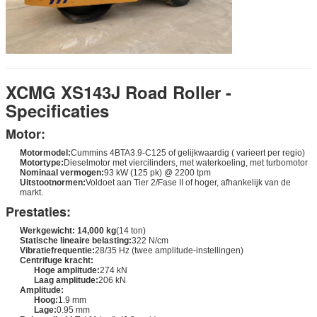
XCMG XS143J Road Roller -
Specificaties
Motor:
Motormodel:
Cummins 4BTA3.9-C125 of gelijkwaardig ( varieert per regio)
Motortype:
Dieselmotor met viercilinders, met waterkoeling, met turbomotor
Nominaal vermogen:
93 kW (125 pk) @ 2200 tpm
Uitstootnormen:
Voldoet aan Tier 2/Fase II of hoger, afhankelijk van de
markt.
Prestaties:
Werkgewicht:
14,000 kg
(14 ton)
Statische lineaire belasting:
322 N/cm
Vibratiefrequentie:
28/35 Hz (twee amplitude-instellingen)
Centrifuge kracht:
Hoge amplitude:
274 kN
Laag amplitude:
206 kN
Amplitude:
Hoog:
1.9 mm
Lage:
0.95 mm