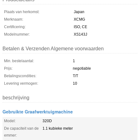
Plaats van herkomst:
Japan
Merknaam:
XCMG
Certificering:
ISO, CE
Modelnummer:
XS143J
Betalen & Verzenden Algemene voorwaarden
Min. bestelaantal:
1
Prijs:
negotiable
Betalingscondities:
T/T
Levering vermogen:
10
beschrijving
Gebruikte Graafwerktuigmachine
Model:
320D
De capaciteit van de
1.1 kubieke meter
emmer: