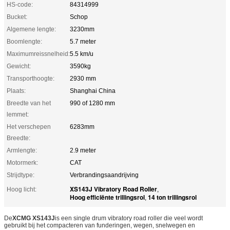
HS-code:
84314999
Bucket:
Schop
Algemene lengte:
3230mm
Boomlengte:
5.7 meter
Maximumreissnelheid:
5.5 km/u
Gewicht:
3590kg
Transporthoogte:
2930 mm
Plaats:
Shanghai China
Breedte van het
990 of 1280 mm
lemmet:
Het verschepen
6283mm
Breedte:
Armlengte:
2.9 meter
Motormerk:
CAT
Strijdtype:
Verbrandingsaandrijving
XS143J Vibratory Road Roller
Hoog licht:
,
Hoog efficiënte trillingsrol
14 ton trillingsrol
,
De
XCMG XS143J
is een single drum vibratory road roller die veel wordt
gebruikt bij het compacteren van funderingen, wegen, snelwegen en