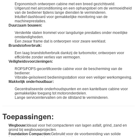
Ergonomisch ontworpen cabine met een breed gezichtsveld.
Uitgerust met airconditioning en een ophangstoel om de vermoeidheid
van de bediener tijdens lange diensten te verminderen.
Intuïtief dashboard voor gemakkelijke monitoring van de
machineprestaties.
Duurzaam bouwen:
Versterkte stalen trommel voor langdurige prestaties onder moeilijke
omstandigheden.
Een zwaar frame dat is ontworpen voor zware werklast.
Brandstofverbruik:
Een laag brandstofverbruik dankzij de turbomotor, ontworpen voor
efficiëntie zonder verlies van vermogen.
Veiligheidsvoorzieningen:
ROPS/FOPS-gecertificeerde cabine voor de bescherming van de
bediener.
Vibratie-geïsoleerd bedieningsstation voor een veiliger werkomgeving.
Makkelijk onderhoudbaar:
Gecentraliseerde onderhoudspunten en een kantelbare cabine voor
gemakkelijke toegang tot motoronderdelen.
Lange serviceintervallen om de stilstand te verminderen.
Toepassingen:
Wegbouw:
Ideaal voor het compacteren van lagen asfalt, grind, zand en
grond bij wegbouwprojecten.
Foundation Compaction:
Gebruikt voor de voorbereiding van solide