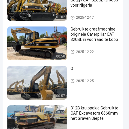
Buggy CAT 320CL te Koop
voor Nigeria
Gebruikte KATTENgraafwerktu
01:02
2025-12-17
igen
Gebruikte graafmachine
originele Caterpillar CAT
320BL in voorraad te koop
en
Gebruikte KATTENgraafwerktu
2025-12-22
igen
00:50
G
Gebruikte KATTENgraafwerktu
2025-12-25
igen
00:57
312B kruippakje Gebruikte
CAT Excavators 6660mm
het Graven Diepte