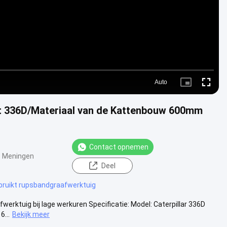
Auto
Picture-
Fullscre
in-
Picture
t 336D/Materiaal van de Kattenbouw 600mm
Contact opnemen
 Meningen
Deel
bruikt rupsbandgraafwerktuig
werktuig bij lage werkuren Specificatie: Model: Caterpillar 336D
6...
Bekijk meer