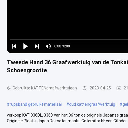
Loaded
:
0%
0:00
/
0:00
Play
Play
Play
Mute
Current
Duration
next
next
Tweede Hand 36 Graafwerktuig van de Tonka
Time
Schoengrootte
Gebruikte KATTENgraafwerktuigen
2023-04-25
21
#
rupsband gebruikt materiaal
#
oud kattengraafwerktuig
#
ge
verkoop KAT 336DL, 336D van het 36 ton de originele Japanse graaf
Originele Plaats: Japan De motor maakt: Caterpillar Nr van Cilinder: 