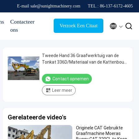
E-mail sale@sunightmachinery.com
TEL.: 86-137-6172-4605
ns
Contacteer


Verzoek Een Citaat
ons
Tweede Hand 36 Graafwerktuig van de
Tonkat 336D/Materiaal van de Kattenbouw
600mm Schoengrootte
Contact opnemen
Leer meer
Gerelateerde video's
Originele CAT Gebruikte
Graafmachine Moeras