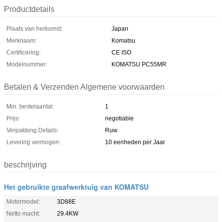
Productdetails
Plaats van herkomst:
Japan
Merknaam:
Komatsu
Certificering:
CE ISO
Modelnummer:
KOMATSU PC55MR
Betalen & Verzenden Algemene voorwaarden
Min. bestelaantal:
1
Prijs:
negotiable
Verpakking Details:
Ruw
Levering vermogen:
10 eenheden per Jaar
beschrijving
Het gebruikte graafwerktuig van KOMATSU
Motormodel:
3D88E
Netto macht:
29.4KW