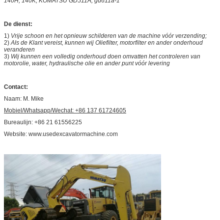
140H, 140K; KOMATSU GD511A, gd611a-1
De dienst:
1)
Vrije schoon en het opnieuw schilderen van de machine vóór verzending;
2)
Als de Klant vereist, kunnen wij Oliefilter, motorfilter en ander onderhoud
veranderen
3)
Wij kunnen een volledig onderhoud doen omvatten het controleren van
motorolie, water, hydraulische olie en ander punt vóór levering
Contact:
Naam: M. Mike
Mobiel/Whatsapp/Wechat: +86 137 61724605
Bureaulijn: +86 21 61556225
Website: www.usedexcavatormachine.com