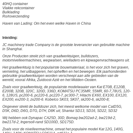
40HQ container
Vlakke rekcontainer
Bulklading
Ro/roverzending
Haven van Lading: Om het even welke Haven in China
Inleiding:
JC machinery trade Company is de grootste leverancier van gebruikte machine
in Shanghai.
Onze Producten strekt zich van graafwerktuigen, bulldozers,
motornivelleermachines, wegwalsen, wielladers en kipwagenvrachtwagens uit.
Het graafwerktuig is het populairste bouwmateriaal, is het voor zich het graven,
vernieling, het uitbaggeren, het opheffen en het bewegen. Elk jaarhonderden
gebruikte graafwerktuigen worden verscheept aan alle gebieden van de
wereld, vooral Afrika, Zuidoost-Azië en het Midden-Oosten.
Zoals voor graafwerktuig, de populairste modelwaaier van Kat E70B, E120B,
E200B, 320B, 320C, 320D, 336D, KOMATSU PC35MR, 55MR, 60-7,78US, 120-
6, 128US, pc200-6, pc220-6, pc220-7, pc300-7; Hitachi EX60, EX100, EX120,
EX200, ex200-3, zx200-6. Kobelco SK03, SK07, sk200-6, sk200-8;
Ongeveer strekt de bulldozer zich, het meest welkome model van CatD5G,
D5K, D6D, D6G, D7G, D7H, D8K uit; Shantui SD13, SD16, SD22, SD32
Wij hebben ook Dynapac CA25D, 30D; Bomag bw202ad-2, bw219d-2,
bw217d-2, Ingersoll-rand SD100D, SD175D.
Zoals voor de nivelleermachine, omvat het populaire model Kat 12G, 140G,