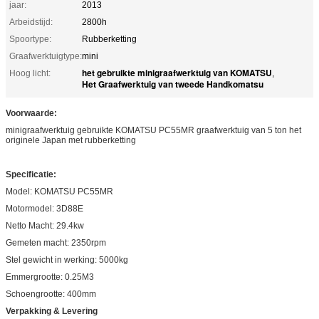
jaar:
2013
Arbeidstijd:
2800h
Spoortype:
Rubberketting
Graafwerktuigtype:
mini
het gebruikte minigraafwerktuig van KOMATSU
Hoog licht:
,
Het Graafwerktuig van tweede Handkomatsu
Voorwaarde:
minigraafwerktuig gebruikte KOMATSU PC55MR graafwerktuig van 5 ton het
originele Japan met rubberketting
Specificatie:
Model: KOMATSU PC55MR
Motormodel: 3D88E
Netto Macht: 29.4kw
Gemeten macht: 2350rpm
Stel gewicht in werking: 5000kg
Emmergrootte: 0.25M3
Schoengrootte: 400mm
Verpakking & Levering