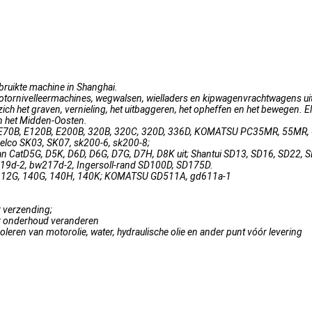
bruikte machine in Shanghai.
motornivelleermachines, wegwalsen, wielladers en kipwagenvrachtwagens uit
r zich het graven, vernieling, het uitbaggeren, het opheffen en het bewegen
en het Midden-Oosten.
at E70B, E120B, E200B, 320B, 320C, 320D, 336D, KOMATSU PC35MR, 55MR, 
elco SK03, SK07, sk200-6, sk200-8;
van CatD5G, D5K, D6D, D6G, D7G, D7H, D8K uit; Shantui SD13, SD16, SD22, 
9d-2, bw217d-2, Ingersoll-rand SD100D, SD175D.
 Kat 12G, 140G, 140H, 140K; KOMATSU GD511A, gd611a-1
r verzending;
nder onderhoud veranderen
eren van motorolie, water, hydraulische olie en ander punt vóór levering