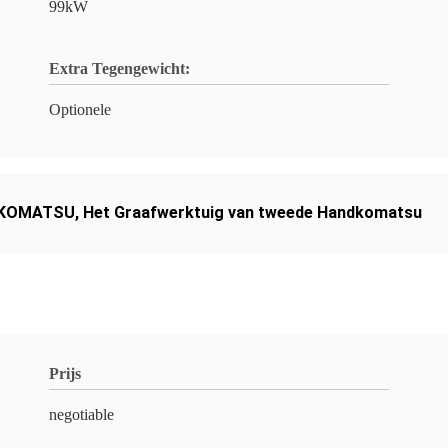
99kW
Extra Tegengewicht:
Optionele
n KOMATSU
,
Het Graafwerktuig van tweede Handkomatsu
Prijs
negotiable