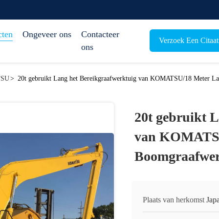
cten
Ongeveer ons
Contacteer
Verzoek Een Citaat
ons
TSU
>
20t gebruikt Lang het Bereikgraafwerktuig van KOMATSU/18 Meter L
20t gebruikt 
van KOMATSU
Boomgraafwer
Plaats van herkomst
Jap