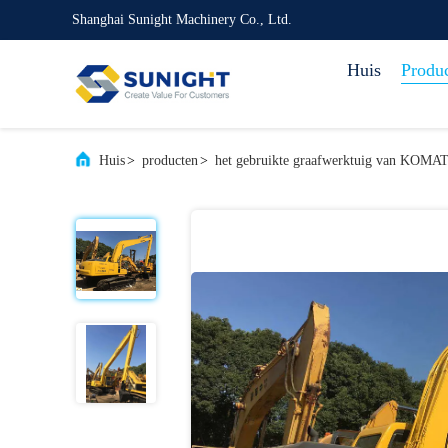
Shanghai Sunight Machinery Co., Ltd.
Huis
Produ
Huis
>
producten
>
het gebruikte graafwerktuig van KOMA