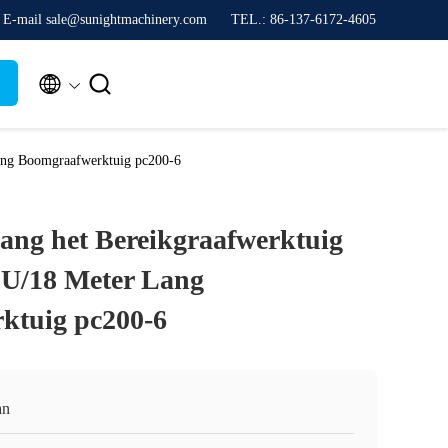
E-mail sale@sunightmachinery.com
TEL.: 86-137-6172-4605


ang Boomgraafwerktuig pc200-6
Lang het Bereikgraafwerktuig
/18 Meter Lang
ktuig pc200-6
an