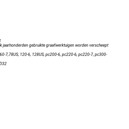
.
. Elk jaarhonderden gebruikte graafwerktuigen worden verscheept
60-7,78US, 120-6, 128US, pc200-6, pc220-6, pc220-7, pc300-
SD32