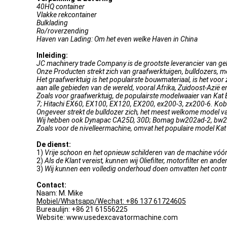
40HQ container
Vlakke rekcontainer
Bulklading
Ro/roverzending
Haven van Lading: Om het even welke Haven in China
Inleiding:
JC machinery trade Company is de grootste leverancier van ge
Onze Producten strekt zich van graafwerktuigen, bulldozers, 
Het graafwerktuig is het populairste bouwmateriaal, is het voo
aan alle gebieden van de wereld, vooral Afrika, Zuidoost-Azië 
Zoals voor graafwerktuig, de populairste modelwaaier van K
7; Hitachi EX60, EX100, EX120, EX200, ex200-3, zx200-6. Kob
Ongeveer strekt de bulldozer zich, het meest welkome model 
Wij hebben ook Dynapac CA25D, 30D; Bomag bw202ad-2, bw21
Zoals voor de nivelleermachine, omvat het populaire model
De dienst:
1)
Vrije schoon en het opnieuw schilderen van de machine vóó
2)
Als de Klant vereist, kunnen wij Oliefilter, motorfilter en a
3)
Wij kunnen een volledig onderhoud doen omvatten het control
Contact:
Naam: M. Mike
Mobiel/Whatsapp/Wechat: +86 137 61724605
Bureaulijn: +86 21 61556225
Website: www.usedexcavatormachine.com