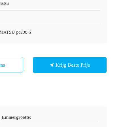
atsu
MATSU pc200-6
Ons
Krijg Beste Prijs
Emmergrootte: