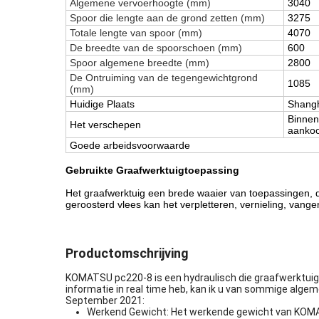
Algemene vervoerhoogte (mm)
3040
Spoor die lengte aan de grond zetten (mm)
3275
Totale lengte van spoor (mm)
4070
De breedte van de spoorschoen (mm)
600
Spoor algemene breedte (mm)
2800
De Ontruiming van de tegengewichtgrond
1085
(mm)
Huidige Plaats
Shang
Binnen
Het verschepen
aanko
Goede arbeidsvoorwaarde
Gebruikte Graafwerktuigtoepassing
Het graafwerktuig een brede waaier van toepassingen, d
geroosterd vlees kan het verpletteren, vernieling, vang
Productomschrijving
KOMATSU pc220-8 is een hydraulisch die graafwerktuigm
informatie in real time heb, kan ik u van sommige alge
September 2021:
Werkend Gewicht: Het werkende gewicht van KOMATS