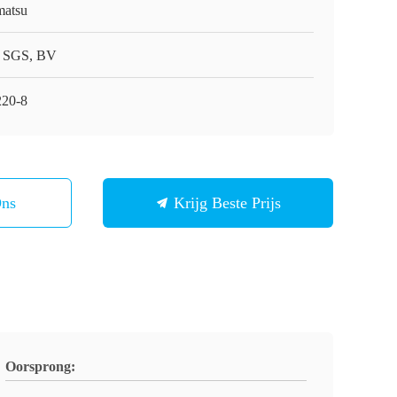
atsu
 SGS, BV
20-8
Ons
Krijg Beste Prijs
Oorsprong: