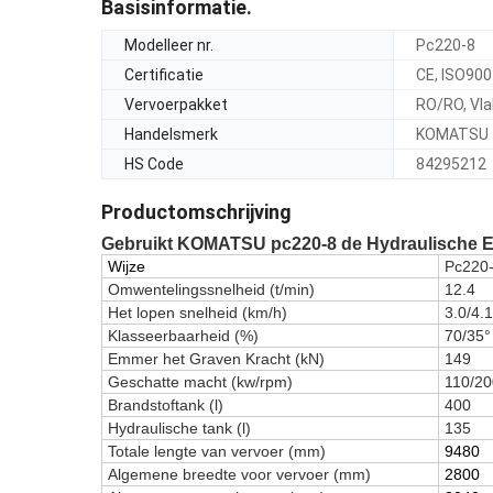
Basisinformatie.
Modelleer nr.
Pc220-8
Certificatie
CE, ISO900
Vervoerpakket
RO/RO, Vla
Handelsmerk
KOMATSU
HS Code
84295212
Productomschrijving
Gebruikt KOMATSU pc220-8 de Hydraulische E
Wijze
Pc220
Omwentelingssnelheid (t/min)
12.4
Het lopen snelheid (km/h)
3.0/4.1
Klasseerbaarheid (%)
70/35°
Emmer het Graven Kracht (kN)
149
Geschatte macht (kw/rpm)
110/2
Brandstoftank (l)
400
Hydraulische tank (l)
135
Totale lengte van vervoer (mm)
9480
Algemene breedte voor vervoer (mm)
2800