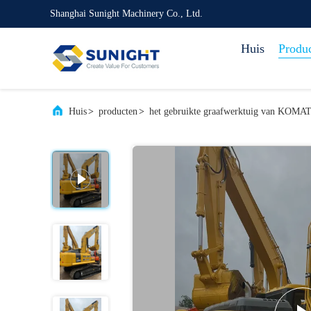
Shanghai Sunight Machinery Co., Ltd.
Huis
Produ
Huis
>
producten
>
het gebruikte graafwerktuig van KOMA