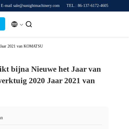
E-mail sale@sunightmachinery.com
TEL.: 86-137-6172-4605


020 Jaar 2021 van KOMATSU
ikt bijna Nieuwe het Jaar van
werktuig 2020 Jaar 2021 van
an