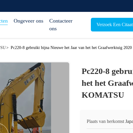
cten
Ongeveer ons
Contacteer
Verzoek Een Citaat
ons
TSU
>
Pc220-8 gebruikt bijna Nieuwe het Jaar van het het Graafwerktuig 2
Pc220-8 gebru
het het Graaf
KOMATSU
Plaats van herkomst
Jap