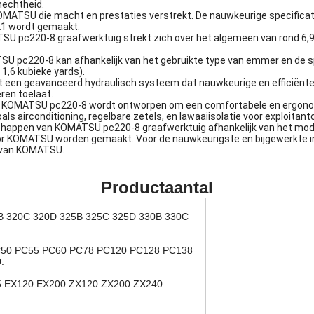
hechtheid.
OMATSU die macht en prestaties verstrekt. De nauwkeurige specificat
21 wordt gemaakt.
U pc220-8 graafwerktuig strekt zich over het algemeen van rond 6,9 ui
pc220-8 kan afhankelijk van het gebruikte type van emmer en de spec
 1,6 kubieke yards).
en geavanceerd hydraulisch systeem dat nauwkeurige en efficiënte c
eren toelaat.
t in KOMATSU pc220-8 wordt ontworpen om een comfortabele en ergono
als airconditioning, regelbare zetels, en lawaaiisolatie voor exploita
schappen van KOMATSU pc220-8 graafwerktuig afhankelijk van het mode
or KOMATSU worden gemaakt. Voor de nauwkeurigste en bijgewerkte info
 van KOMATSU.
Productaantal
B 320C 320D 325B 325C 325D 330B 330C
50 PC55 PC60 PC78 PC120 PC128 PC138
.
 EX120 EX200 ZX120 ZX200 ZX240