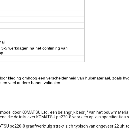
hai
 3-5 werkdagen na het confiming van
op
oor kleding omhoog een verscheidenheid van hulpmateriaal, zoals hydr
en en veel andere banen voltooien.
odel door KOMATSU Ltd., een belangrijk bedrijf van het bouwmateriaal
mene die details over KOMATSU pc220-8 voorzien op zijn specificaties
U pc220-8 graafwerktuig strekt zich typisch van ongeveer 22 uit to