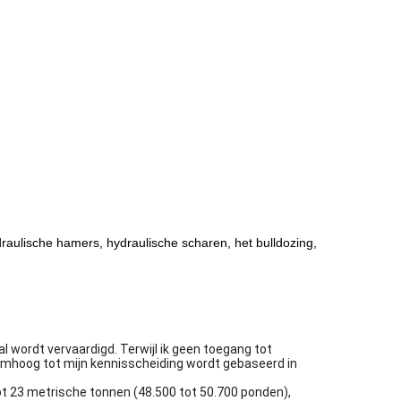
aulische hamers, hydraulische scharen, het bulldozing,
 wordt vervaardigd. Terwijl ik geen toegang tot
 omhoog tot mijn kennisscheiding wordt gebaseerd in
t 23 metrische tonnen (48.500 tot 50.700 ponden),