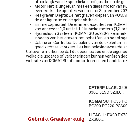
afhankelijk van de specifieke configuratie en de ge
Motor: Het is uitgerust met een dieselmotor van K
even welke die updates variëren na September 20
Het graven Diepte: De het graven diepte van KOMATS
de configuratie en de gehechtheid.
Emmercapaciteit: De emmercapaciteit van KOMATSU 
van ongeveer 1,0 uit tot 1,2 kubieke meters (1,3 tot
Hydraulisch Systeem: KOMATSU pc220-8 kenmerkt e
inbegrip van het graven, het opheffen, en het sling
Cabine en Controles: De cabine van de exploitan
goed zicht te voorzien. Het kan belevingswaarde zo
Gelieve te merken op dat de specificaties en de eigen
welke die updates of verbeteringen kunnen variëren do
website van KOMATSU of contacterend een handelaar
CATERPILLAR:
320
330D 315D 329D…
KOMATSU
:
PC35 PC
PC200 PC220 PC300
HITACHI:
EX60 EX75
Gebruikt Graafwerktuig
ZX350…