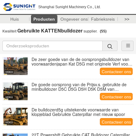
Shanghai Sunight Machinery Co., Ltd.
Huis
Producten
Ongeveer ons
Fabrieksreis
>>
Gebruikte KATTENbulldozer
Kwaliteit
supplier.
(55)
De zeer goede van de de oorsprongsbulldozer van
voorwaardenjapan Kat D5G met originele Verf voor
verkoop
Contacteer ons
De goede oorsprong van de Prijsv.s. gebruikte de
minibulldozer D5C D5G D5H D5K D5M van
Caterpillar D5C
Contacteer ons
De bulldozerd5g uitstekende voorwaarde van
klopjeblad Gebruikte Caterpillar met nieuw spoor
Contacteer ons
22T Powershift Gebruikte CAT Bulldozer Caterpillar