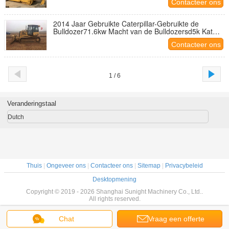
Contacteer ons
2014 Jaar Gebruikte Caterpillar-Gebruikte de
Bulldozer71.6kw Macht van de Bulldozersd5k Kat
LGP
Contacteer ons
1 / 6
Veranderingstaal
Dutch
Thuis
|
Ongeveer ons
|
Contacteer ons
|
Sitemap
|
Privacybeleid
Desktopmening
Copyright © 2019 - 2026 Shanghai Sunight Machinery Co., Ltd..
All rights reserved.
Chat
Vraag een offerte