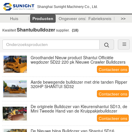
Shanghai Sunight Machinery Co., Ltd.
Huis
Producten
Ongeveer ons
Fabrieksreis
>>
Shantuibulldozer
Kwaliteit
supplier.
(18)
Groothandel Nieuw product Shantui Officiële
wegdozer SD22 220 pk Nieuwe Crawler Bulldozers
Contacteer ons
Aarde bewegende bulldozer met drie tanden Ripper
320HP SHANTUI SD32
Contacteer ons
De originele Bulldozer van Kleurenshantui SD13, de
Mini Tweede Hand van de Kruippakjebulldozer
Contacteer ons
De Nieuwe bijna Bulldozer van Shantui SD16,