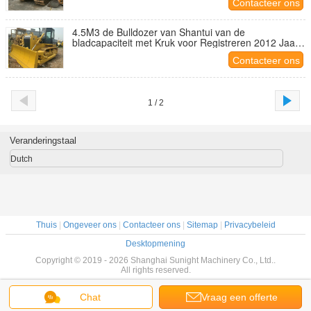
Contacteer ons
4.5M3 de Bulldozer van Shantui van de
bladcapaciteit met Kruk voor Registreren 2012 Jaar
dat wordt uitgerust
Contacteer ons
1 / 2
Veranderingstaal
Dutch
Thuis
|
Ongeveer ons
|
Contacteer ons
|
Sitemap
|
Privacybeleid
Desktopmening
Copyright © 2019 - 2026 Shanghai Sunight Machinery Co., Ltd..
All rights reserved.
Chat
Vraag een offerte