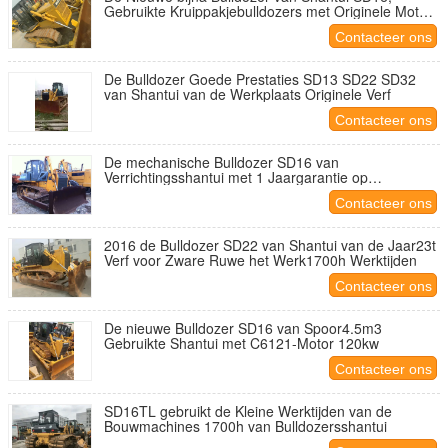
Gebruikte Kruippakjebulldozers met Originele Motor
en Pomp
Contacteer ons
De Bulldozer Goede Prestaties SD13 SD22 SD32
van Shantui van de Werkplaats Originele Verf
Contacteer ons
De mechanische Bulldozer SD16 van
Verrichtingsshantui met 1 Jaargarantie op
Motor/Pomp
Contacteer ons
2016 de Bulldozer SD22 van Shantui van de Jaar23t
Verf voor Zware Ruwe het Werk1700h Werktijden
Contacteer ons
De nieuwe Bulldozer SD16 van Spoor4.5m3
Gebruikte Shantui met C6121-Motor 120kw
Contacteer ons
SD16TL gebruikt de Kleine Werktijden van de
Bouwmachines 1700h van Bulldozersshantui